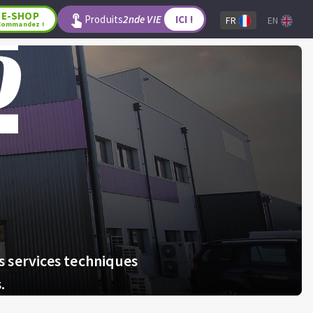
E-SHOP
Produits
2nde VIE
ICI !
FR
EN
Commandez !
s services techniques
.