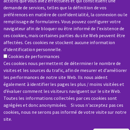
actions que vous avez effectuées et qui constituent une
demande de services, telles que la définition de vos
préférences en matière de confidentialité, la connexion ou le
SAV / RÉPARATION
remplissage de formulaires. Vous pouvez configurer votre
Une machine cassée ? En panne ?
navigateur afin de bloquer ou être informé de l'existence de
ces cookies, mais certaines parties du site Web peuvent être
affectées. Ces cookies ne stockent aucune information
Contactez-nous
d’identification personnelle.
Cookies de performances
Ces cookies nous permettent de déterminer le nombre de
visites et les sources du trafic, afin de mesurer et d’améliorer
les performances de notre site Web. Ils nous aident
également à identifier les pages les plus / moins visitées et
Aller
d’évaluer comment les visiteurs naviguent sur le site Web.
au
Toutes les informations collectées par ces cookies sont
contenu
agrégées et donc anonymisées. Si vous n'acceptez pas ces
principal
cookies, nous ne serons pas informé de votre visite sur notre
site.