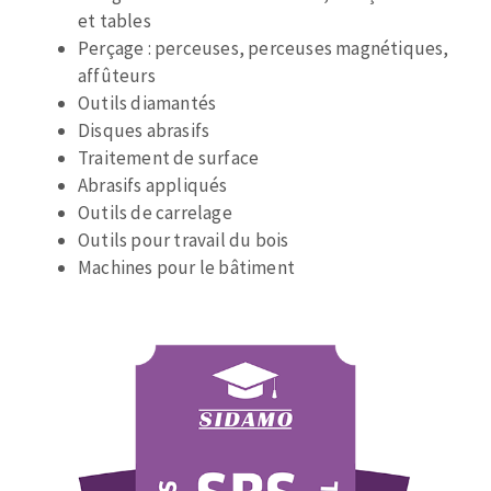
Disque intissé
et tables
Disques fibre
Perçage : perceuses, perceuses magnétiques,
Roues à lamelles
affûteurs
NETTOYAGE
Meules sur tige
Outils diamantés
Brosses
Disques abrasifs
Aspirateurs
Meules de tourets
Traitement de surface
Abrasifs appliqués
Feutres à polir
Outils de carrelage
Bandes sans fin
Outils pour travail du bois
Rouleaux d'atelier
Machines pour le bâtiment
MACHINES POUR LE TRAVAIL DU MÉTAL
Tronçonneuses
Scies à ruban
Perceuses
Perceuses magnétiques
OUTILS COUPANTS
Affuteurs de forets
Tourets