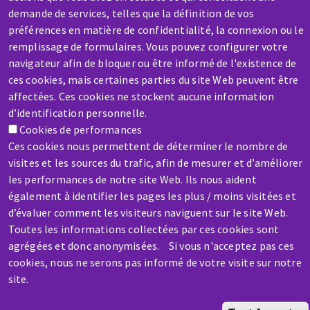
demande de services, telles que la définition de vos
SAV / RÉPARATION
préférences en matière de confidentialité, la connexion ou le
Une machine cassée ? En panne ?
remplissage de formulaires. Vous pouvez configurer votre
navigateur afin de bloquer ou être informé de l'existence de
Contactez-nous
ces cookies, mais certaines parties du site Web peuvent être
affectées. Ces cookies ne stockent aucune information
d’identification personnelle.
Cookies de performances
Ces cookies nous permettent de déterminer le nombre de
visites et les sources du trafic, afin de mesurer et d’améliorer
les performances de notre site Web. Ils nous aident
également à identifier les pages les plus / moins visitées et
d’évaluer comment les visiteurs naviguent sur le site Web.
Toutes les informations collectées par ces cookies sont
Aller
agrégées et donc anonymisées. Si vous n'acceptez pas ces
au
cookies, nous ne serons pas informé de votre visite sur notre
contenu
site.
principal