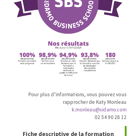
Fraises scies
Ponceuses
Rubans
Tours à métaux
Fraise HSS
Tables
Forets métaux
Image
Zone
de
Pour plus d’informations, vous pouvez vous
texte
rapprocher de Katy Monleau
k.monleau@sidamo.com
02 54 90 28 12
Fiche descriptive de la formation