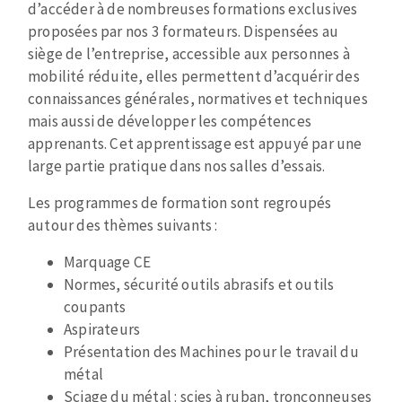
Mèches
de
d’accéder à de nombreuses formations exclusives
Pose des joints
ABRASIFS APPLIQUÉS
paragraphe
proposées par nos 3 formateurs. Dispensées au
Fraises carbure
Nettoyage
siège de l’entreprise, accessible aux personnes à
Fers et plaquettes
mobilité réduite, elles permettent d’acquérir des
Disques auto-agrippant
Lames de scie à ruban
connaissances générales, normatives et techniques
Patins
mais aussi de développer les compétences
Disques fibre et papier
apprenants. Cet apprentissage est appuyé par une
Bandes abrasives
large partie pratique dans nos salles d’essais.
DISQUES ABRASIFS
Feuilles 230 x 280 mm
Les programmes de formation sont regroupés
Cales à poncer et patins
autour des thèmes suivants :
Disques abrasifs agglomérés
Eponges abrasive
Meules d'ébarbage
Plateaux supports
Marquage CE
Normes, sécurité outils abrasifs et outils
coupants
TRAITEMENT DE SURFACE
Aspirateurs
Présentation
des
Machines pour le travail du
métal
Disques à lamelles
Sciage du métal : scies à ruban, tronçonneuses