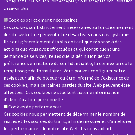
En cliquant sur le bouton Tout Accepter, vous acceptez son utilisation.
En savoir plus
SAV / RÉPARATION
Une machine cassée ? En panne ?
Cookies strictement nécessaires
Ces cookies sont strictement nécessaires au fonctionnement
du site web et ne peuvent être désactivés dans nos systèmes.
Contactez-nous
Ils sont généralement établis en tant que réponse à des
actions que vous avez effectuées et qui constituent une
demande de services, telles que la définition de vos
préférences en matière de confidentialité, la connexion ou le
remplissage de formulaires. Vous pouvez configurer votre
navigateur afin de bloquer ou être informé de l'existence de
Aller
ces cookies, mais certaines parties du site Web peuvent être
au
affectées. Ces cookies ne stockent aucune information
contenu
d’identification personnelle.
principal
Cookies de performances
Ces cookies nous permettent de déterminer le nombre de
visites et les sources du trafic, afin de mesurer et d’améliorer
les performances de notre site Web. Ils nous aident