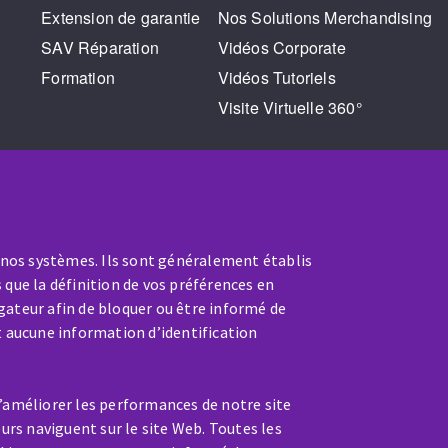
Extension de garantie
Nos Solutions Merchandising
SAV Réparation
Vidéos Corporate
Formation
Vidéos Tutoriels
Visite Virtuelle 360°
 nos systèmes. Ils sont généralement établis
 que la définition de vos préférences en
gateur afin de bloquer ou être informé de
t aucune information d’identification
SAV / RÉPARATION
nt
Une machine cassée ? En panne
d’améliorer les performances de notre site
?
eurs naviguent sur le site Web. Toutes les