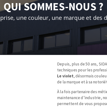
tées à profil
Système auto-nivelant à cale
QUI SOMMES-NOUS ?
melles diamantés
Système auto-nivelant à vis
Pose des joints
prise, une couleur, une marque et des d
Nettoyage
ABRASIFS APPLIQUÉS
Zone
Depuis, plus de 50 ans, SID
de
techniques pour les profess
texte
Le violet
, désormais couleur
de la marque et à sa notoriété
À la fois partenaire des mét
maintenance d’industrie, not
permettent de vous proposer