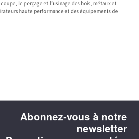
coupe, le perçage et l’usinage des bois, métaux et
spirateurs haute performance et des équipements de
MACHINES POUR LE TRAVAIL DU
MÉTAL
Tronçonneuses
Scies à ruban
Perceuses
Perceuses magnétiques
Affuteurs de forets
Abonnez-vous à notre
Tourets
Ponceuses
newsletter
Tours à métaux
Tables