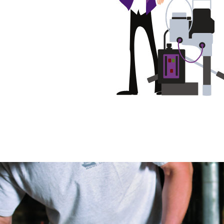
Plateaux supports
DISQUES ABRASIFS
TRAI
Disques abrasifs agglomérés
Disques à la
Meules d'ébarbage
Disque intiss
Disques fibr
Roues à lam
Meules sur t
Brosses
Meules de t
Feutres à pol
Bandes sans 
Rouleaux d'a