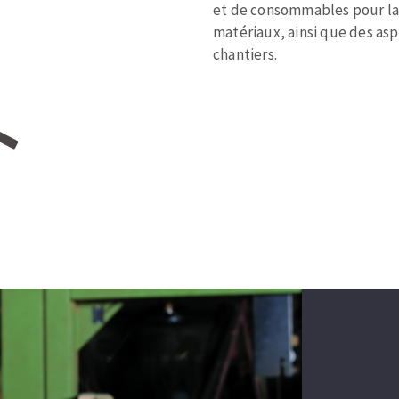
et de consommables pour la 
matériaux, ainsi que des a
chantiers.
TEMENT DE SURFACE
NETTOYAGE
melles
Aspirateurs
é
e
elles
ige
ourets
ir
fin
telier