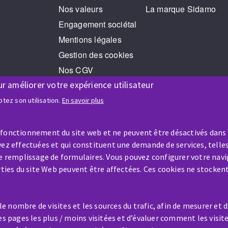
Nos valeurs
La marque Sidamo
Engagement sociétal
Mentions légales
Gestion des cookies
Nos CGV
RGPD
ur améliorer votre expérience utilisateur
Jeux Concours
tez son utilisation.
En savoir plus
 fonctionnement du site web et ne peuvent être désactivés dans
ez effectuées et qui constituent une demande de services, telles
le remplissage de formulaires. Vous pouvez configurer votre navi
arties du site Web peuvent être affectées. Ces cookies ne stocken
AIDE & CONTACT
Une question ? Un renseigneme
 nombre de visites et les sources du trafic, afin de mesurer et 
?
es pages les plus / moins visitées et d’évaluer comment les visit