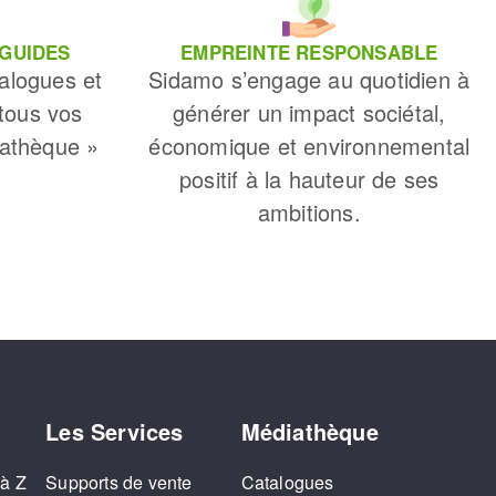
 GUIDES
EMPREINTE RESPONSABLE
alogues et
Sidamo s’engage au quotidien à
 tous vos
générer un impact sociétal,
iathèque »
économique et environnemental
positif à la hauteur de ses
ambitions.
Les Services
Médiathèque
 à Z
Supports de vente
Catalogues