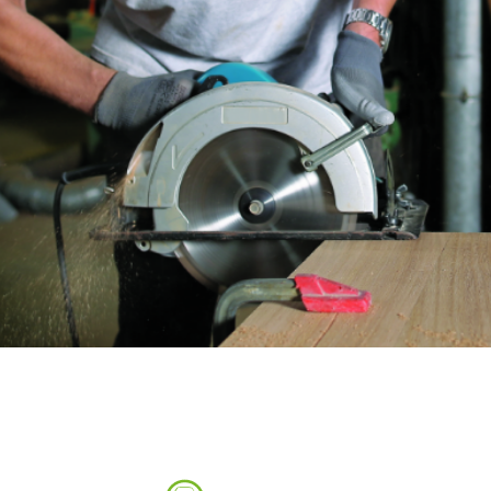
Fraises scies
Rubans
Fraise HSS
Forets métaux