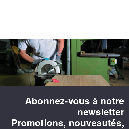
Fraises scies
Ponceuses
Rubans
Tours à métaux
Fraise HSS
Tables
Forets métaux
Abonnez-vous à notre
newsletter
Promotions, nouveautés,