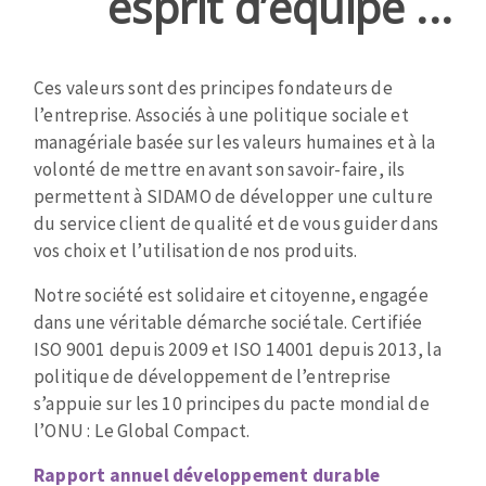
esprit d’équipe ...
Disque intissé
Disques fibre
Roues à lamelles
Ces valeurs sont des principes fondateurs de
NETTOYAGE
Meules sur tige
l’entreprise. Associés à une politique sociale et
Brosses
managériale basée sur les valeurs humaines et à la
Aspirateurs
Meules de tourets
volonté de mettre en avant son savoir-faire, ils
Feutres à polir
permettent à SIDAMO de développer une culture
Bandes sans fin
du service client de qualité et de vous guider dans
Rouleaux d'atelier
vos choix et l’utilisation de nos produits.
MACHINES POUR LE TRAVAIL DU MÉTAL
Notre société est solidaire et citoyenne, engagée
dans une véritable démarche sociétale. Certifiée
Tronçonneuses
ISO 9001 depuis 2009 et ISO 14001 depuis 2013, la
Scies à ruban
politique de développement de l’entreprise
Perceuses
s’appuie sur les 10 principes du pacte mondial de
Perceuses magnétiques
l’ONU : Le Global Compact.
OUTILS COUPANTS
Affuteurs de forets
Rapport annuel développement durable
Tourets