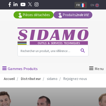
FR
EN
Pièces détachées
Produits
2nde VIE
Tous les produits par gamme
MACHINES POUR LE BATIMENT
Gammes Produits
Menu
Meuleuses angulaires
Accueil
Distributeur
sidamo
Rejoignez-nous
Découpeuses
Surfaceuses à béton
Carotteuses
OUTILS DIAMANTÉS
Coupe carreaux manuels