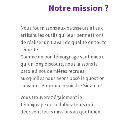
Notre mission ?
Fraises scies
Ponceuses
Rubans
Tours à métaux
Fraise HSS
Tables
Nous fournissons aux bâtisseurs et aux
Forets métaux
artisans les outils qui leur permettront
de réaliser un travail de qualité en toute
sécurité.
Comme un bon témoignage vaut mieux
qu’un long discours, nous laissons la
parole à nos dernières recrues
auxquelles nous avons posé la question
suivante : Pourquoi rejoindre Sidamo ?
Vous trouverez également le
témoignage de collaborateurs qui
décrivent leurs missions au quotidien.