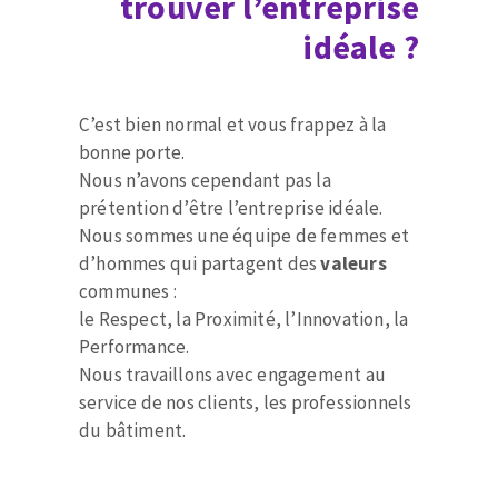
trouver l’entreprise
Disque intissé
texte
Disques fibre
idéale ?
Roues à lamelles
NETTOYAGE
Meules sur tige
C’est bien normal et vous frappez à la
Brosses
bonne porte.
Aspirateurs
Meules de tourets
Nous n’avons cependant pas la
Feutres à polir
prétention d’être l’entreprise idéale.
Bandes sans fin
Nous sommes une équipe de femmes et
Rouleaux d'atelier
d’hommes qui partagent des
valeurs
MACHINES POUR LE TRAVAIL DU MÉTAL
communes :
le Respect, la Proximité, l’Innovation, la
Tronçonneuses
Performance.
Scies à ruban
Nous travaillons avec engagement au
service de nos clients, les professionnels
Perceuses
du bâtiment.
Perceuses magnétiques
OUTILS COUPANTS
Affuteurs de forets
Tourets