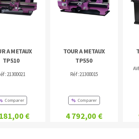
TEMENT DE SURFACE
NETTOYAGE
UR A METAUX
TOUR A METAUX
TP510
TP550
melles
Aspirateurs
AV
é
éf : 21300021
Réf : 21300015
e
elles
ige
Comparer
Comparer
ourets
 181,00 €
4 792,00 €
ir
fin
telier