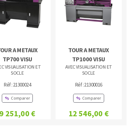
MACHINES POUR LE TRAVAIL DU
TOUR A METAUX
TOUR A METAUX
MÉTAL
TP700 VISU
TP1000 VISU
EC VISUALISATION ET
AVEC VISUALISATION ET
Tronçonneuses
SOCLE
SOCLE
Scies à ruban
Réf : 21300024
Réf : 21300016
Perceuses
Perceuses magnétiques
Comparer
Comparer
Affuteurs de forets
Tourets
9 251,00 €
12 546,00 €
Ponceuses
Tours à métaux
Tables