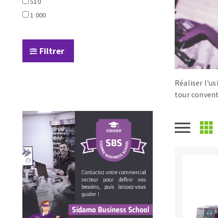
510
Scies de table
Roues diaman
1 000
Système grands formats
Disques à la
Table de travail
Filtrer
Réaliser l'u
tour convent
Disques auto-agrippant
Patins
Bandes abrasives
Disques fibre et papier
Feuilles 230 x 280 mm
Cales à poncer et patins
Plateaux supports