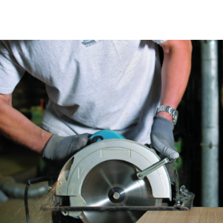
Fraises scies
Rubans
Fraise HSS
Forets métaux