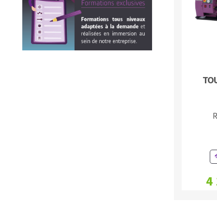
Eponges abrasive
DISQUES ABRASIFS
TRAI
TO
Disques abrasifs agglomérés
Disques à la
Meules d'ébarbage
Disque intiss
R
Disques fibr
Roues à lam
Meules sur t
Brosses
Meules de t
4
Feutres à pol
Bandes sans 
Rouleaux d'a