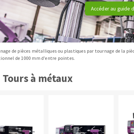
tées à profil
Système auto-nivelant à cale
Accéder au guide d
melles diamantés
Système auto-nivelant à vis
Pose des joints
Nettoyage
sinage de pièces métalliques ou plastiques par tournage de la pièc
ionnel de 1000 mm d'entre pointes.
ABRASIFS APPLIQUÉS
Tours à métaux