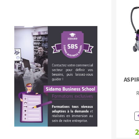
Fraises scies
Rubans
Fraise HSS
ASPI
Forets métaux
R
2