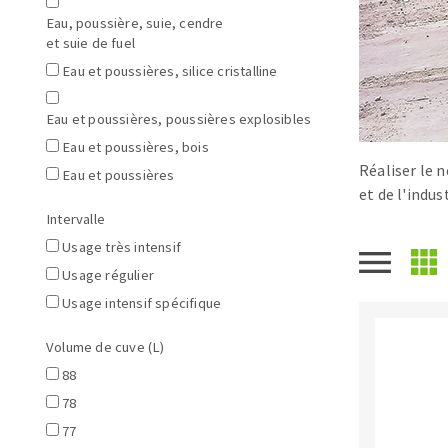
Scies de table
Roues diaman
Eau, poussière, suie, cendre
Système grands formats
Disques à la
et suie de fuel
Table de travail
Eau et poussières, silice cristalline
Eau et poussières, poussières explosibles
Eau et poussières, bois
Réaliser le 
Eau et poussières
et de l'indust
Intervalle
Usage très intensif
Disques auto-agrippant
Usage régulier
Patins
Usage intensif spécifique
Bandes abrasives
Volume de cuve (L)
Disques fibre et papier
88
Feuilles 230 x 280 mm
78
Cales à poncer et patins
77
Plateaux supports