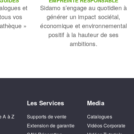
 GUIDES
EMPREINTE RESPONSABLE
alogues et
Sidamo s’engage au quotidien à
 tous vos
générer un impact sociétal,
iathèque »
économique et environnemental
positif à la hauteur de ses
ambitions.
Les Services
Media
e A à Z
Supports de vente
Catalogues
o
Extension de garantie
Vidéos Corporate