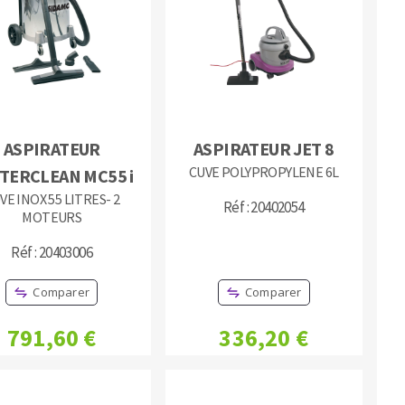
MACHINES POUR LE TRAVAIL DU
ASPIRATEUR
ASPIRATEUR JET 8
MÉTAL
CUVE POLYPROPYLENE 6L
TERCLEAN MC55 i
VE INOX 55 LITRES- 2
Tronçonneuses
Réf : 20402054
MOTEURS
Scies à ruban
Réf : 20403006
Perceuses
Perceuses magnétiques
Comparer
Comparer
Affuteurs de forets
Tourets
791,60 €
336,20 €
Ponceuses
Tours à métaux
Tables