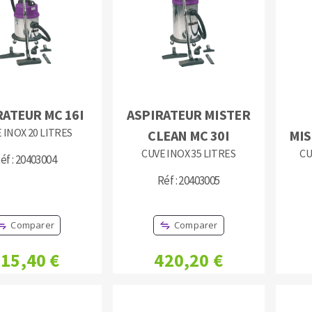
TEMENT DE SURFACE
NETTOYAGE
RATEUR MC 16I
ASPIRATEUR MISTER
 INOX 20 LITRES
CLEAN MC 30I
MIS
melles
Aspirateurs
CUVE INOX 35 LITRES
CU
é
éf : 20403004
e
Réf : 20403005
elles
ige
Comparer
Comparer
ourets
15,40 €
420,20 €
ir
fin
telier