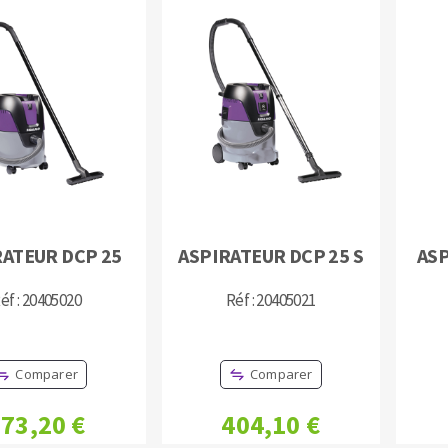
OUTILS COUPANTS
RATEUR DCP 25
ASPIRATEUR DCP 25 S
ASP
éf : 20405020
Réf : 20405021
Comparer
Comparer
73,20 €
404,10 €