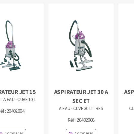
RATEUR JET 15
ASPIRATEUR JET 30 A
ASP
T A EAU - CUVE 10 L
SEC ET
A EAU - CUVE 30 LITRES
CU
éf : 20402004
Réf : 20402008
Comparer
Comparer