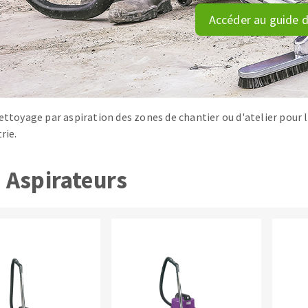
tées à profil
Système auto-nivelant à vis
Accéder au guide d
melles diamantés
Système auto-nivelant à cale
Pose des joints
Nettoyage
nettoyage par aspiration des zones de chantier ou d'atelier pour 
rie.
ABRASIFS APPLIQUÉS
Aspirateurs