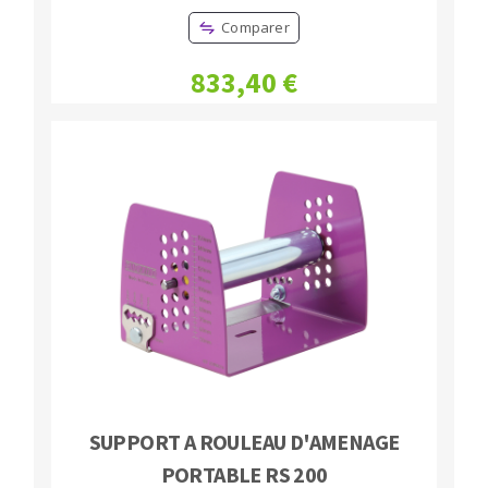
Fraises scies
Ponceuses
Comparer
Rubans
Tours à métaux
833,40 €
Fraise HSS
Tables
Forets métaux
SUPPORT A ROULEAU D'AMENAGE
PORTABLE RS 200