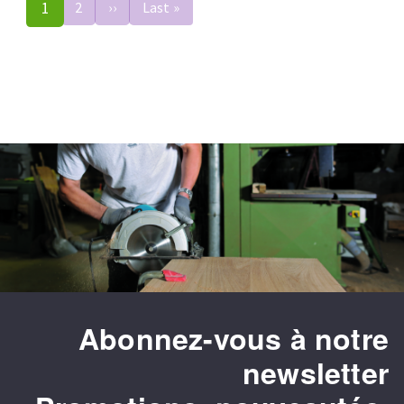
Pagination
1
2
››
Page
Last »
Dernière
suivante
page
Abonnez-vous à notre
newsletter