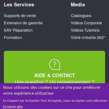
Les Services
Media
Supports de vente
Catalogues
Extension de garantie
Vidéos Corporate
SAV Réparation
Vidéos Tutoriels
Formation
Visite virtuelle 360°
AIDE & CONTACT
Une question ? Un renseignement ?
Nous utilisons des cookies sur ce site pour améliorer
votre expérience utilisateur
Contactez-nous
En cliquant sur le bouton Tout Accepter, vous acceptez son utilisation.
En savoir plus