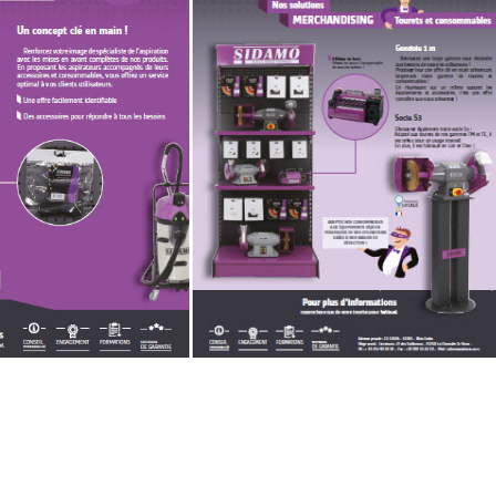
TEMENT DE SURFACE
NETTOYAGE
melles
Aspirateurs
é
e
elles
ige
ourets
ir
fin
telier