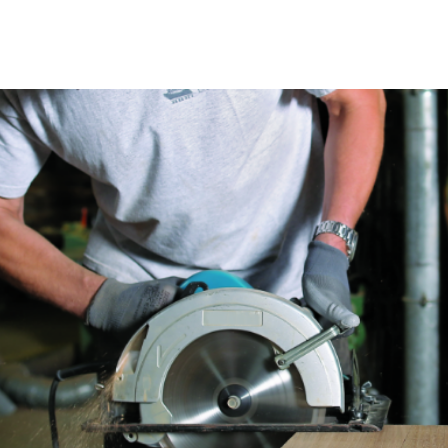
Fraises scies
Rubans
Fraise HSS
Forets métaux