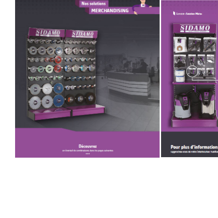
Eponges abrasive
DISQUES ABRASIFS
TRAI
Disques abrasifs agglomérés
Disques à la
Meules d'ébarbage
Disque intiss
Disques fibr
Roues à lam
Meules sur t
Brosses
Meules de t
Feutres à pol
Bandes sans 
Rouleaux d'a