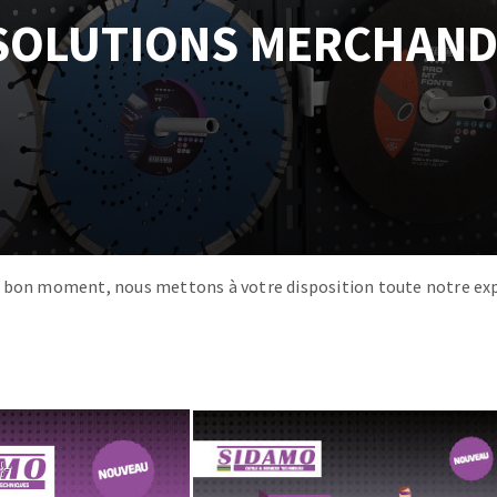
tées à profil
Système auto-nivelant à cale
SOLUTIONS MERCHAND
melles diamantés
Système auto-nivelant à vis
Pose des joints
Nettoyage
ABRASIFS APPLIQUÉS
 au bon moment, nous mettons à votre disposition toute notre exp