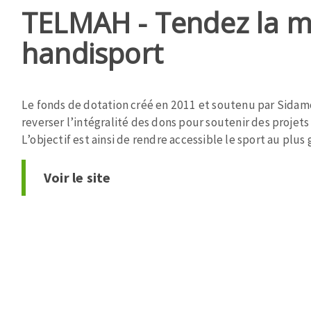
TELMAH - Tendez la m
handisport
Le fonds de dotation créé en 2011 et soutenu par Sidam
reverser l’intégralité des dons pour soutenir des projets
Fraises scies
L’objectif est ainsi de rendre accessible le sport au plu
Rubans
Fraise HSS
Voir le site
Forets métaux