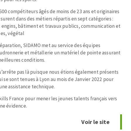
600 compétiteurs âgés de moins de 23 ans et originaires
surent dans des métiers répartis en sept catégories :
 engins, bâtiment et travaux publics, communication et
ces, végétal
MACHINES POUR LE TRAVAIL DU
réparation, SIDAMO met au service des équipes
audronnerie et métallerie un matériel de pointe assurant
MÉTAL
eilleures conditions.
Tronçonneuses
arrête pas là puisque nous étions également présents
Scies à ruban
qui se sont tenues à Lyon au mois de Janvier 2022 pour
Perceuses
 une assistance technique.
Perceuses magnétiques
Affuteurs de forets
lls France pour mener les jeunes talents français vers
une évidence.
Tourets
Ponceuses
Voir le site
Tours à métaux
Tables