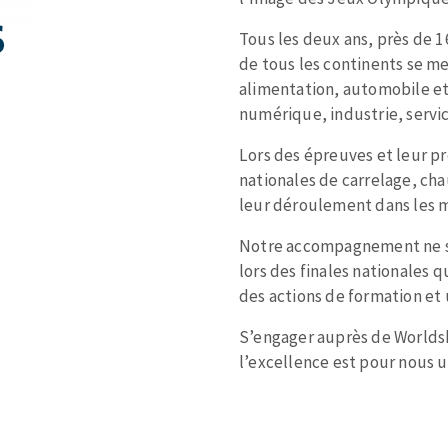
Tous les deux ans, près de 1
de tous les continents se me
alimentation, automobile et
numérique, industrie, servi
TEMENT DE SURFACE
NETTOYAGE
Lors des épreuves et leur p
nationales de carrelage, ch
melles
Aspirateurs
leur déroulement dans les m
é
Notre accompagnement ne s’
e
lors des finales nationales 
elles
des actions de formation et
ige
S’engager auprès de Worldski
l’excellence est pour nous 
ourets
ir
fin
telier