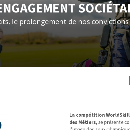
és
Système auto-nivelant à vis
ENGAGEMENT SOCIÉTA
melles diamantés
Système auto-nivelant à cale
Pose des joints
ats, le prolongement de nos convictions 
Nettoyage
ABRASIFS APPLIQUÉS
Zone
de
texte
La compétition WorldSkill
des Métiers
, se présente c
l’image des Jeux Olympiques