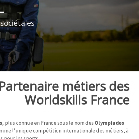
L
sociétales
Partenaire métiers des
Worldskills France
s
, plus connue en France sous le nom des
Olympiades
omme l’unique compétition internationale des métiers, à
 pour les sports.