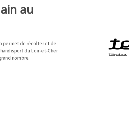
ain au
OUTILS COUPANTS
o permet de récolter et de
 handisport du Loir-et-Cher.
s grand nombre.