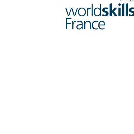
Plateaux supports
DISQUES ABRASIFS
TRAI
Disques abrasifs agglomérés
Disques à la
Meules d'ébarbage
Disque intiss
Disques fibr
Roues à lam
Meules sur t
Brosses
Meules de t
Feutres à pol
Bandes sans 
Rouleaux d'a