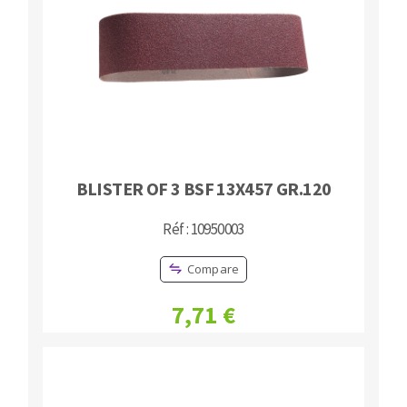
BLISTER OF 3 BSF 13X457 GR.120
Réf : 10950003
Compare
7,71 €