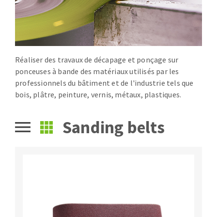
Drill bits
Laying grouts
ABRASIVES APPLIED
Router bits
Clean-up
Knives
Quick stick sanding disks
Band saw blades
Réaliser des travaux de décapage et ponçage sur
Sanding pad
ponceuses à bande des matériaux utilisés par les
Sanding belts
professionnels du bâtiment et de l'industrie tels que
Sanding disks
bois, plâtre, peinture, vernis, métaux, plastiques.
ABRASIVE DISCS
Sanding sheets 230 x 280 mm
Sanding pad
Sanding belts
Agglomerated abrasive disks
Sanding sponge
Grinding disks
Plateaux supports
ABRASIVE DISKS
Flap disks