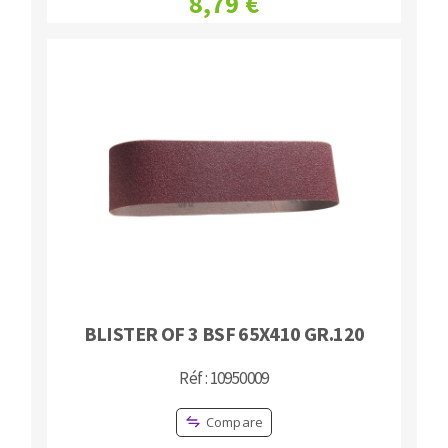
8,79 €
BLISTER OF 3 BSF 65X410 GR.120
Réf : 10950009
Compare