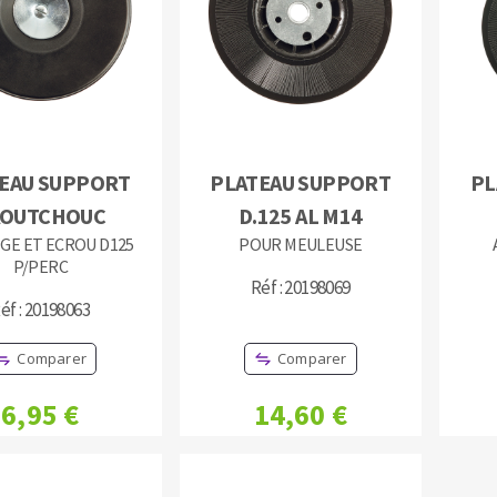
TEMENT DE SURFACE
NETTOYAGE
EAU SUPPORT
PLATEAU SUPPORT
PL
AOUTCHOUC
D.125 AL M14
melles
Aspirateurs
IGE ET ECROU D125
POUR MEULEUSE
é
P/PERC
e
Réf : 20198069
éf : 20198063
elles
ige
Comparer
Comparer
ourets
6,95 €
14,60 €
ir
fin
telier