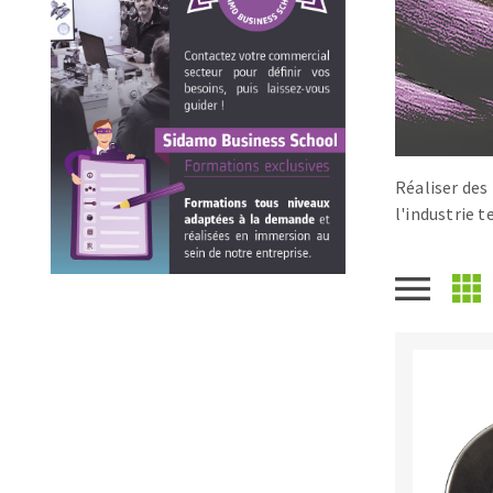
Scies de table
Roues diaman
Système grands formats
Disques à la
Table de travail
Réaliser des
l'industrie t
Disques auto-agrippant
Patins
Bandes abrasives
Disques fibre et papier
Feuilles 230 x 280 mm
Cales à poncer et patins
Plateaux supports