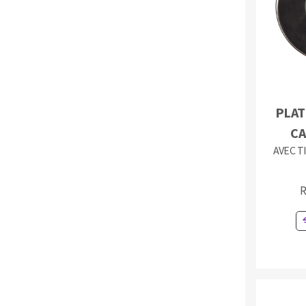
Eponges abrasive
DISQUES ABRASIFS
TRAI
PLAT
C
Disques abrasifs agglomérés
Disques à la
AVEC T
Meules d'ébarbage
Disque intiss
Disques fibr
R
Roues à lam
Meules sur t
Brosses
Meules de t
Feutres à pol
Bandes sans 
Rouleaux d'a