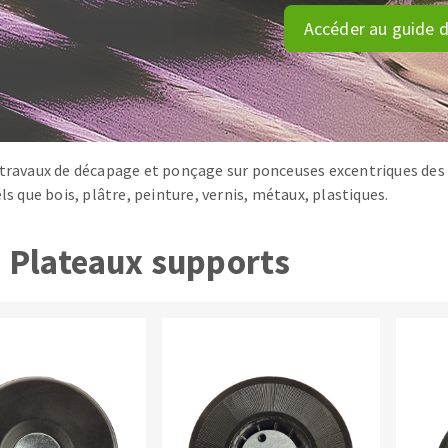
tées à profil
Système auto-nivelant à cale
Accéder au guide d
melles diamantés
Système auto-nivelant à vis
Pose des joints
Nettoyage
 travaux de décapage et ponçage sur ponceuses excentriques des 
els que bois, plâtre, peinture, vernis, métaux, plastiques.
ABRASIFS APPLIQUÉS
Plateaux supports