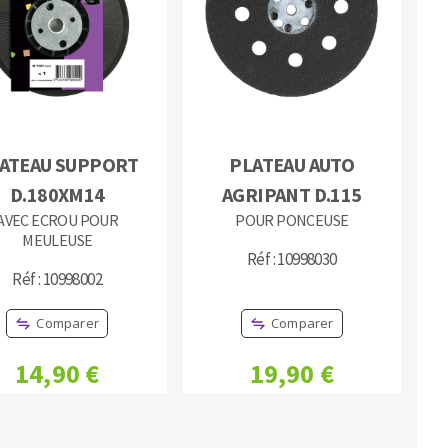
MACHINES POUR LE TRAVAIL DU
ATEAU SUPPORT
PLATEAU AUTO
MÉTAL
D.180XM14
AGRIPANT D.115
AVEC ECROU POUR
POUR PONCEUSE
Tronçonneuses
MEULEUSE
Scies à ruban
Réf : 10998030
Réf : 10998002
Perceuses
Perceuses magnétiques
Comparer
Comparer
Affuteurs de forets
Tourets
14,90 €
19,90 €
Ponceuses
Tours à métaux
Tables