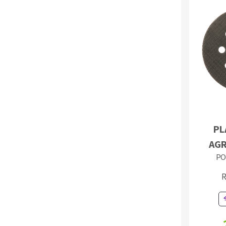
Fraises scies
Rubans
Fraise HSS
PL
Forets métaux
AGR
PO
R