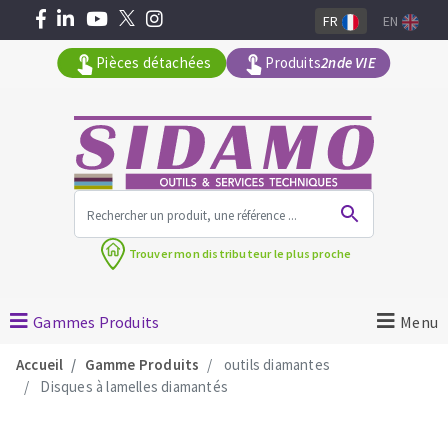
FR
EN
Pièces détachées
Produits
2nde VIE
Tous les produits par gamme
Trouver mon
distributeur le plus proche
MACHINES POUR LE BATIMENT
Meuleuses angulaires
Gammes Produits
Menu
Surfaceuses à béton
Accueil
Gamme Produits
outils diamantes
Découpeuses
Disques à lamelles diamantés
Carotteuses
OUTILS DIAMANTÉS
Coupe carreaux manuels