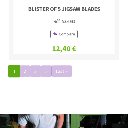
BLISTER OF 5 JIGSAW BLADES
Réf : 533040
Compare
12,40 €
Pagination
1
2
3
››
Next
Last »
Last
page
page