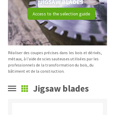
JIGSAW BLADES
Drill bits
Laying grouts
ABRASIVES APPLIED
Access to the selection guide
Router bits
Clean-up
Knives
Quick stick sanding disks
Band saw blades
Sanding pad
Sanding belts
Sanding disks
Réaliser des coupes précises dans les bois et dérivés,
ABRASIVE DISCS
Sanding sheets 230 x 280 mm
métaux, à l'aide de scies sauteuses utilisées par les
Sanding pad
professionnels de la transformation du bois, du
Agglomerated abrasive disks
Sanding sponge
bâtiment et de la construction.
Grinding disks
Plateaux supports
Jigsaw blades
ABRASIVE DISKS
Flap disks