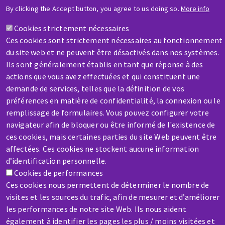
By clicking the Accept button, you agree to us doing so.
More info
Cookies strictement nécessaires
Ces cookies sont strictement nécessaires au fonctionnement
du site web et ne peuvent être désactivés dans nos systèmes.
Ils sont généralement établis en tant que réponse à des
SERVICE / REPAIR
actions que vous avez effectuées et qui constituent une
A broken machine? Out of order?
demande de services, telles que la définition de vos
préférences en matière de confidentialité, la connexion ou le
remplissage de formulaires. Vous pouvez configurer votre
Contact-us
navigateur afin de bloquer ou être informé de l'existence de
ces cookies, mais certaines parties du site Web peuvent être
affectées. Ces cookies ne stockent aucune information
d’identification personnelle.
Cookies de performances
Ces cookies nous permettent de déterminer le nombre de
Skip
visites et les sources du trafic, afin de mesurer et d’améliorer
to
les performances de notre site Web. Ils nous aident
main
également à identifier les pages les plus / moins visitées et
content