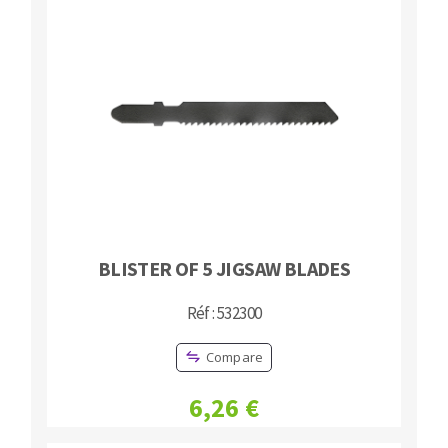
Bench grinders
Circular Saw blades
Sanders
Band saw blades
engine lathes
Annular cutter
Tables
Forets métaux
BLISTER OF 5 JIGSAW BLADES
Réf : 532300
Compare
6,26 €