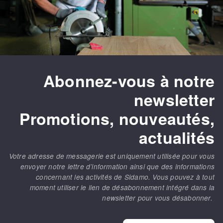
Fraises scies
Ponceuses
Rubans
Tours à métaux
Fraise HSS
Tables
Forets métaux
Abonnez-vous à notre
newsletter
Promotions, nouveautés,
actualités
Votre adresse de messagerie est uniquement utilisée pour vous
envoyer notre lettre d’information ainsi que des informations
concernant les activités de Sidamo. Vous pouvez à tout
moment utiliser le lien de désabonnement intégré dans la
newsletter pour vous désabonner.