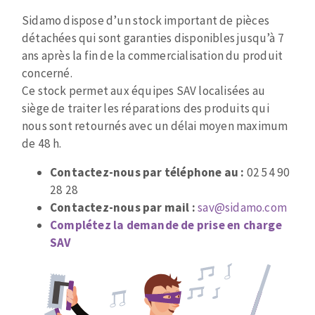
Mèches
Pose des joints
Type
Sidamo dispose d’un stock important de pièces
ABRASIFS APPLIQUÉS
Fraises carbure
Nettoyage
de
détachées qui sont garanties disponibles jusqu’à 7
Fers et plaquettes
paragraphe
ans après la fin de la commercialisation du produit
Disques auto-agrippant
Lames de scie à ruban
concerné.
Patins
Ce stock permet aux équipes SAV localisées au
Bandes abrasives
siège de traiter les réparations des produits qui
Disques fibre et papier
nous sont retournés avec un délai moyen maximum
DISQUES ABRASIFS
Feuilles 230 x 280 mm
de 48 h.
Cales à poncer et patins
Contactez-nous par téléphone au :
02 54 90
Disques abrasifs agglomérés
Plateaux supports
28 28
Meules d'ébarbage
Eponges abrasive
Contactez-nous par mail :
sav@sidamo.com
Complétez la demande de prise en charge
SAV
TRAITEMENT DE SURFACE
Disques à lamelles