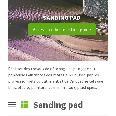
Drill bits
Laying grouts
ABRASIVES APPLIED
Router bits
Clean-up
SANDING PAD
Knives
Quick stick sanding disks
Band saw blades
Access to the selection guide
Sanding pad
Sanding belts
Sanding disks
ABRASIVE DISCS
Sanding sheets 230 x 280 mm
Sanding pad
Réaliser des travaux de décapage et ponçage sur
Agglomerated abrasive disks
Sanding sponge
ponceuses vibrantes des matériaux utilisés par les
Grinding disks
Plateaux supports
professionnels du bâtiment et de l'industrie tels que
bois, plâtre, peinture, vernis, métaux, plastiques.
ABRASIVE DISKS
Sanding pad
Flap disks