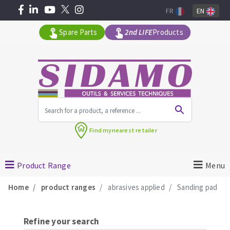
FR
EN
Spare Parts
2nd LIFE
Products
All products by range
Find my
nearest retailer
MACHINERY FOR BUILDING
Product Range
Menu
Angle grinders
Home
product ranges
abrasives applied
Sanding pad
Petrol saws
Surfaceuses à béton
core-drilling machines
Refine your search
DIAMOND TOOLS