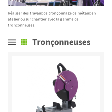
Fraises scies
Ponceuses
Réaliser des travaux de tronçonnage de métaux en
Rubans
Tours à métaux
atelier ou sur chantier avec la gamme de
Fraise HSS
Tables
tronçonneuses.
Forets métaux
Tronçonneuses