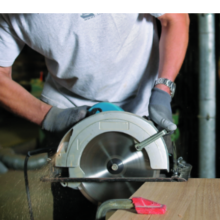
Eponges abrasive
DISQUES ABRASIFS
TRAI
Disques abrasifs agglomérés
Disques à la
Meules d'ébarbage
Disque intiss
Disques fibr
Roues à lam
Meules sur t
Brosses
Meules de t
Feutres à pol
Bandes sans 
Rouleaux d'a