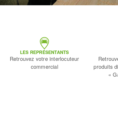
Fraises scies
LES REPRÉSENTANTS
Rubans
Retrouvez votre interlocuteur
Retrouv
Fraise HSS
commercial
produits d
Forets métaux
« G