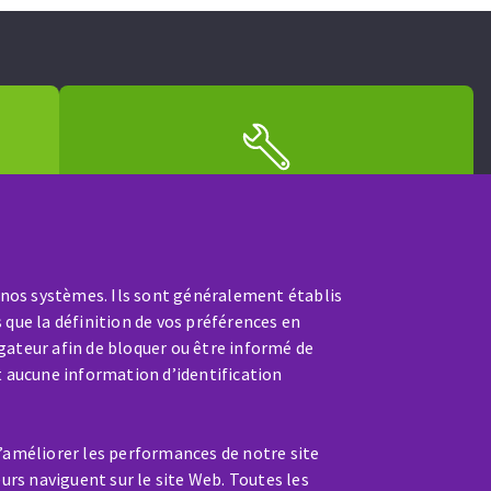
SAV / RÉPARATION
nt
Une machine cassée ? En panne
?
 nos systèmes. Ils sont généralement établis
Contactez-nous
 que la définition de vos préférences en
gateur afin de bloquer ou être informé de
t aucune information d’identification
d’améliorer les performances de notre site
eurs naviguent sur le site Web. Toutes les