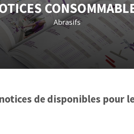
tées à profil
Système auto-nivelant à vis
OTICES CONSOMMABL
melles diamantés
Système auto-nivelant à cale
Pose des joints
Abrasifs
Nettoyage
ABRASIFS APPLIQUÉS
notices de disponibles pour 