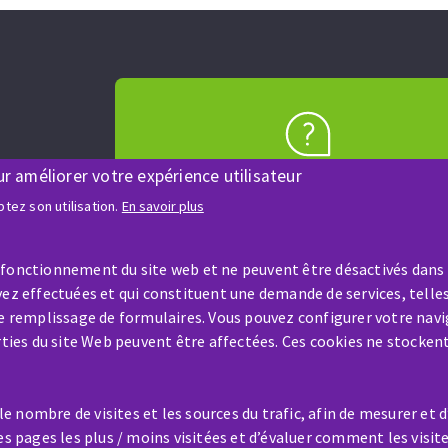
AIDE & CONTACT
ur améliorer votre expérience utilisateur
Une question ? Un renseigneme
tez son utilisation.
En savoir plus
?
 fonctionnement du site web et ne peuvent être désactivés dans
Contactez-nous
ez effectuées et qui constituent une demande de services, telles
le remplissage de formulaires. Vous pouvez configurer votre navi
arties du site Web peuvent être affectées. Ces cookies ne stocken
 nombre de visites et les sources du trafic, afin de mesurer et 
es pages les plus / moins visitées et d’évaluer comment les visit