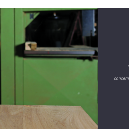
TEMENT DE SURFACE
NETTOYAGE
melles
Aspirateurs
é
e
concern
elles
ige
ourets
ir
fin
telier