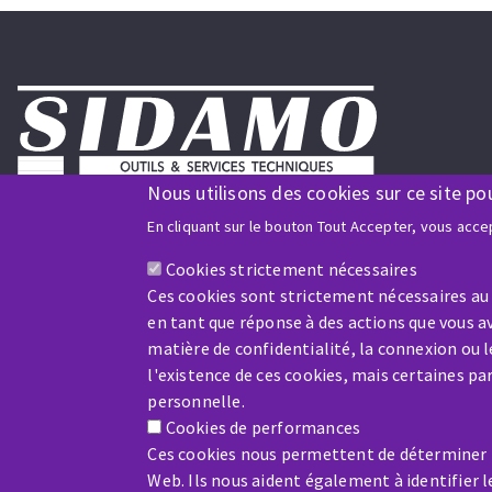
Nous utilisons des cookies sur ce site po
Nous suivre sur les réseaux
En cliquant sur le bouton Tout Accepter, vous accep
Cookies strictement nécessaires
Entreprise certifiée ISO9001
Ces cookies sont strictement nécessaires au
et ISO 14001
en tant que réponse à des actions que vous av
matière de confidentialité, la connexion ou 
l'existence de ces cookies, mais certaines p
personnelle.
Cookies de performances
Entreprise bénéficiaire du soutien financier de :
Ces cookies nous permettent de déterminer le
Web. Ils nous aident également à identifier l