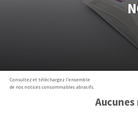
Scies de table
Roues diaman
N
Système grands formats
Disques à la
Table de travail
Consultez et téléchargez l'ensemble
Disques auto-agrippant
de nos notices consommables abrasifs.
Patins
Aucunes 
Bandes abrasives
Disques fibre et papier
Feuilles 230 x 280 mm
Cales à poncer et patins
Plateaux supports