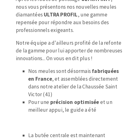
Mèches
Pose des joints
nous vous présentons nos nouvelles meules
ABRASIFS APPLIQUÉS
Fraises carbure
Nettoyage
diamantées
ULTRA PROFIL
, une gamme
Fers et plaquettes
repensée pour répondre aux besoins des
Disques auto-agrippant
Lames de scie à ruban
professionnels exigeants.
Patins
Notre équipe a d'ailleurs profité de la refonte
Disques fibre et papier
de la gamme pour lui apporter de nombreuses
Bandes abrasives
innovations... On vous en dit plus !
DISQUES ABRASIFS
Feuilles 230 x 280 mm
Nos meules sont désormais
fabriquées
Cales à poncer et patins
en France
, et assemblées directement
Disques abrasifs agglomérés
Eponges abrasive
dans notre atelier de la Chaussée Saint
Meules d'ébarbage
Plateaux supports
Victor (41)
Pour une
précision optimisée
et un
meilleur appui, le guide a été
TRAITEMENT DE SURFACE
Disques à lamelles
La butée centrale est maintenant