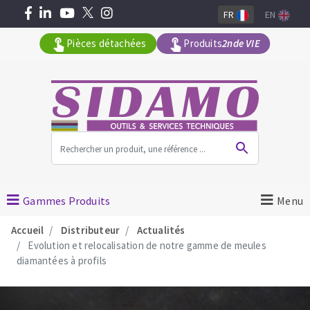
FR
EN
Pièces détachées
Produits
2nde VIE
Tous les produits par gamme
MACHINES POUR LE BATIMENT
Gammes Produits
Menu
Meuleuses angulaires
Accueil
Distributeur
Actualités
Surfaceuses à béton
Evolution et relocalisation de notre gamme de meules
diamantées à profils
Découpeuses
Carotteuses
OUTILS DIAMANTÉS
Coupe carreaux manuels