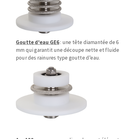
Fraises scies
Ponceuses
Rubans
Tours à métaux
Fraise HSS
Tables
Forets métaux
Goutte d'eau GE6
: une tête diamantée de 6
mm qui garantit une découpe nette et fluide
pour des rainures type goutte d’eau.