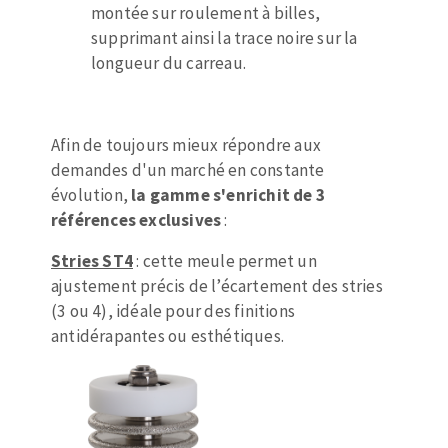
Disque intissé
montée sur roulement à billes,
Disques fibre
supprimant ainsi la trace noire sur la
Roues à lamelles
longueur du carreau.
NETTOYAGE
Meules sur tige
Brosses
Aspirateurs
Meules de tourets
Afin de toujours mieux répondre aux
demandes d'un marché en constante
Feutres à polir
évolution,
la gamme s'enrichit de 3
Bandes sans fin
références exclusives
:
Rouleaux d'atelier
MACHINES POUR LE TRAVAIL DU MÉTAL
Stries ST4
: cette meule permet un
ajustement précis de l’écartement des stries
Tronçonneuses
(3 ou 4), idéale pour des finitions
Scies à ruban
antidérapantes ou esthétiques.
Perceuses
Perceuses magnétiques
OUTILS COUPANTS
Affuteurs de forets
Tourets