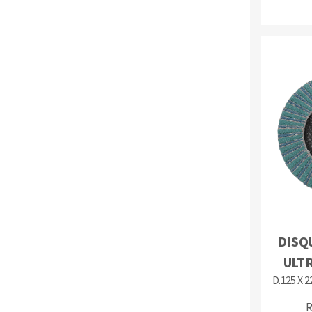
DISQ
ULTR
D.125 X 2
R