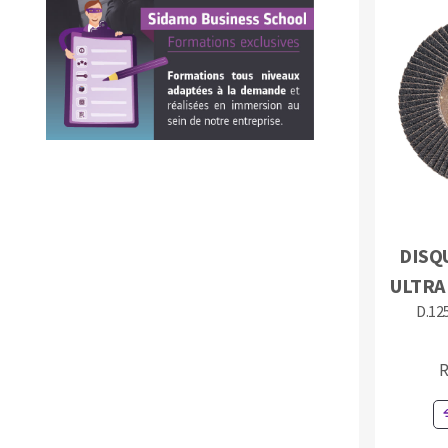
Fraises scies
Rubans
Fraise HSS
DISQ
Forets métaux
ULTRA
D.125
R