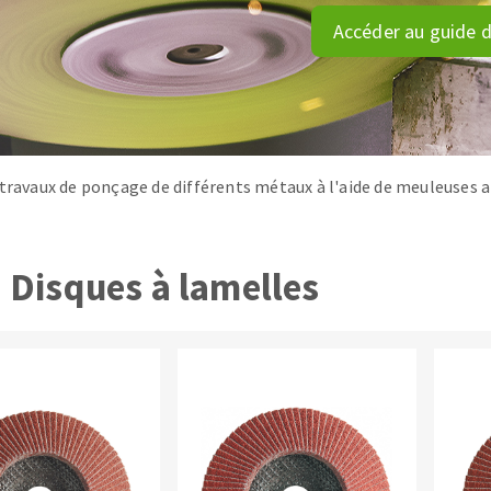
és
Système auto-nivelant à vis
Accéder au guide d
melles diamantés
Système auto-nivelant à cale
Pose des joints
Nettoyage
 travaux de ponçage de différents métaux à l'aide de meuleuses a
ABRASIFS APPLIQUÉS
Disques à lamelles