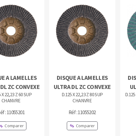
OUTILS COUPANTS
UE A LAMELLES
DISQUE A LAMELLES
DI
 DL ZC CONVEXE
ULTRA DL ZC CONVEXE
UL
 X 22,23 Z 60 SUP
D.125 X 22,23 Z 80 SUP
D.125
CHANVRE
CHANVRE
éf : 11055201
Réf : 11055202
Comparer
Comparer