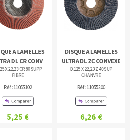
MACHINES POUR LE TRAVAIL DU
SQUE A LAMELLES
DISQUE A LAMELLES
MÉTAL
TRA DL CR CONV
ULTRA DL ZC CONVEXE
25 X 22,23 CR 80 SUPP
D.125 X 22,23 Z 40 SUP
Tronçonneuses
FIBRE
CHANVRE
Scies à ruban
Réf : 11055102
Réf : 11055200
Perceuses
Perceuses magnétiques
Comparer
Comparer
Affuteurs de forets
Tourets
5,25 €
6,26 €
Ponceuses
Tours à métaux
Tables