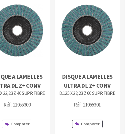
SQUE A LAMELLES
DISQUE A LAMELLES
TRA DL Z+ CONV
ULTRA DL Z+ CONV
 X 22,23 Z 40 SUPP. FIBRE
D.125 X 22,23 Z 60 SUPP. FIBRE
Réf : 11055300
Réf : 11055301
Comparer
Comparer