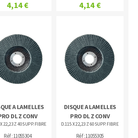
4,14 €
4,14 €
SQUE A LAMELLES
DISQUE A LAMELLES
PRO DL Z CONV
PRO DL Z CONV
 X 22,23 Z 40 SUPP. FIBRE
D.115 X 22,23 Z 60 SUPP. FIBRE
Réf : 11055304
Réf : 11055305