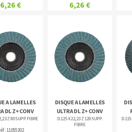
6,26 €
6,26 €
UE A LAMELLES
DISQUE A LAMELLES
DI
A DL Z+ CONV
ULTRA DL Z+ CONV
2,23 Z 80 SUPP. FIBRE
D.125 X 22,23 Z 120 SUPP.
D.115
FIBRE
éf : 11055302