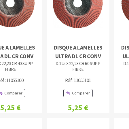
TEMENT DE SURFACE
NETTOYAGE
UE A LAMELLES
DISQUE A LAMELLES
DI
A DL CR CONV
ULTRA DL CR CONV
UL
melles
Aspirateurs
X 22,23 CR 40 SUPP
D.125 X 22,23 CR 60 SUPP
D.1
é
FIBRE
FIBRE
e
éf : 11055100
Réf : 11055101
elles
ige
Comparer
Comparer
ourets
5,25 €
5,25 €
ir
fin
telier