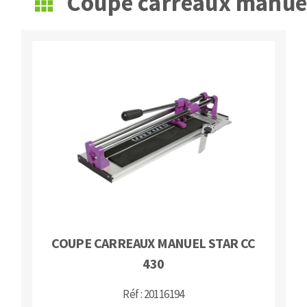
Coupe carreaux manue
Fraises scies
Ponceuses
Rubans
Tours à métaux
Fraise HSS
Tables
Forets métaux
COUPE CARREAUX MANUEL STAR CC
430
Réf : 20116194