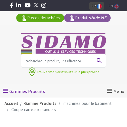
FR
EN
Pièces détachées
Produits
2nde VIE
Tous les produits par gamme
Trouver mon
distributeur le plus proche
MACHINES POUR LE BATIMENT
Meuleuses angulaires
Gammes Produits
Menu
Surfaceuses à béton
Accueil
Gamme Produits
machines pour le batiment
Découpeuses
Coupe carreaux manuels
Carotteuses
OUTILS DIAMANTÉS
Coupe carreaux manuels