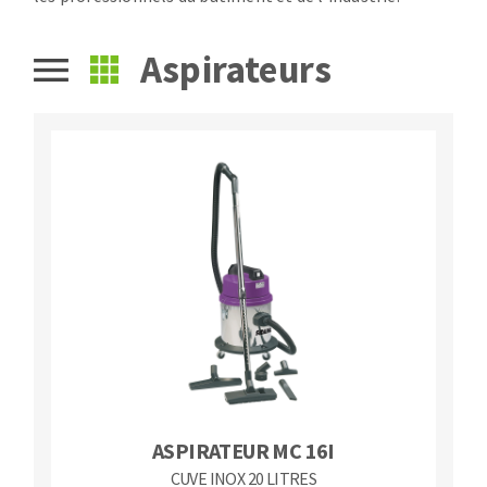
Fraises scies
Ponceuses
Rubans
Aspirateurs
Tours à métaux
Fraise HSS
Tables
Forets métaux
ASPIRATEUR MC 16I
CUVE INOX 20 LITRES