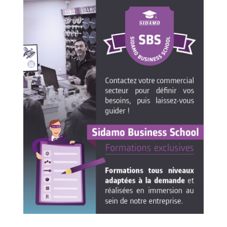
Mèches
Pose des joints
ABRASIFS APPLIQUÉS
Fraises carbure
Nettoyage
Fers et plaquettes
Disques auto-agrippant
Lames de scie à ruban
Patins
Bandes abrasives
Disques fibre et papier
DISQUES ABRASIFS
Feuilles 230 x 280 mm
Cales à poncer et patins
Disques abrasifs agglomérés
Plateaux supports
Meules d'ébarbage
Eponges abrasive
TRAITEMENT DE SURFACE
Disques à lamelles