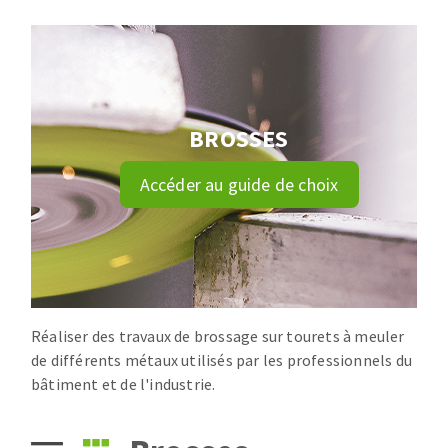
Disque intissé
Disques fibre
Roues à lamelles
NETTOYAGE
Meules sur tige
Brosses
BROSSES
Aspirateurs
Meules de tourets
Feutres à polir
Accéder au guide de choix
Bandes sans fin
Rouleaux d'atelier
MACHINES POUR LE TRAVAIL DU MÉTAL
Tronçonneuses
Scies à ruban
Réaliser des travaux de brossage sur tourets à meuler
de différents métaux utilisés par les professionnels du
Perceuses
bâtiment et de l'industrie.
Perceuses magnétiques
OUTILS COUPANTS
Affuteurs de forets
Tourets