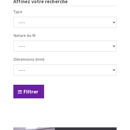
Affinez votre recherche
Malaxeur
Disques diamant
Type
Scies de carrelage
Assiettes à poncer
Scies de table
Plateaux à poncer carbure
Système grands formats
Nature du fil
Couronnes diamantées
Table de travail
OUTILS DE CARRELAGE
Trépans diamantés
Meules diamantées à profil
Dimensions (mm)
Préparation du support
Pad diamantés
Mesure et traçage
Roues diamantées à profil
Préparation de la colle
Disques à lamelles diamantés
Application de la colle
OUTILS POUR LE BOIS
Filtrer
Découpe des carreaux et panneaux
Pose des carreaux
Lames de scie circulaire
Croisillons et cales
Lames de scie sauteuse
Système auto-nivelant à vis
Lames de scie sabre
Système auto-nivelant à cale