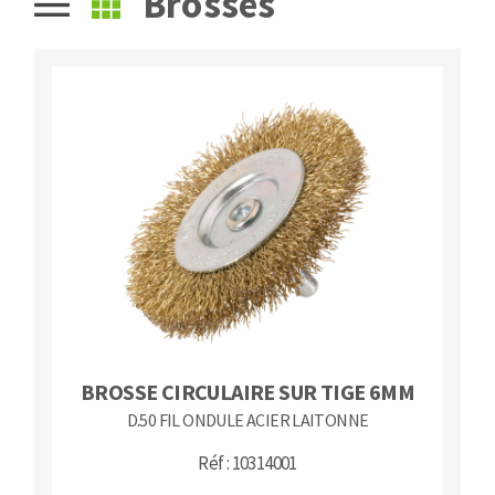
Brosses
Fraises scies
Ponceuses
Rubans
Tours à métaux
Fraise HSS
Tables
Forets métaux
BROSSE CIRCULAIRE SUR TIGE 6MM
D.50 FIL ONDULE ACIER LAITONNE
Réf : 10314001