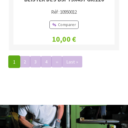
Réf : 10950012
Comparer
10,00 €
Pagination
1
2
3
4
››
Page
Last »
Dernière
suivante
page