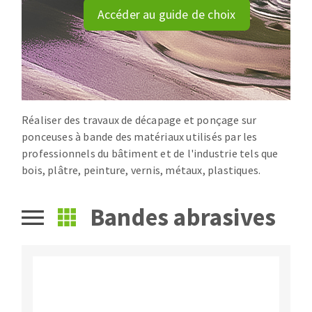
Disque intissé
Accéder au guide de choix
Disques fibre
Roues à lamelles
NETTOYAGE
Meules sur tige
Brosses
Aspirateurs
Meules de tourets
Feutres à polir
Réaliser des travaux de décapage et ponçage sur
ponceuses à bande des matériaux utilisés par les
Bandes sans fin
professionnels du bâtiment et de l'industrie tels que
Rouleaux d'atelier
bois, plâtre, peinture, vernis, métaux, plastiques.
MACHINES POUR LE TRAVAIL DU MÉTAL
Bandes abrasives
Tronçonneuses
Scies à ruban
Perceuses
Perceuses magnétiques
OUTILS COUPANTS
Affuteurs de forets
Tourets