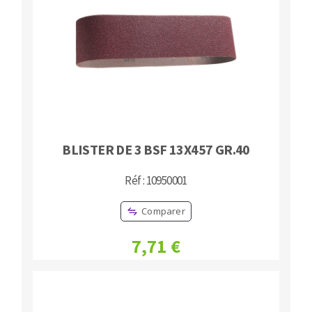
Fraises scies
Ponceuses
Rubans
Tours à métaux
Fraise HSS
Tables
Forets métaux
BLISTER DE 3 BSF 13X457 GR.40
Réf : 10950001
Comparer
7,71 €