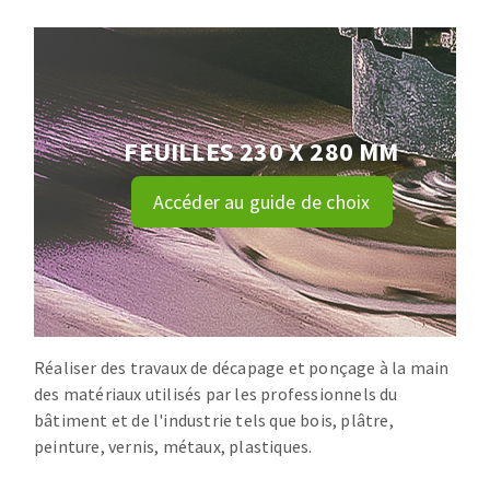
Disque intissé
Disques fibre
Roues à lamelles
NETTOYAGE
Meules sur tige
Brosses
FEUILLES 230 X 280 MM
Aspirateurs
Meules de tourets
Feutres à polir
Accéder au guide de choix
Bandes sans fin
Rouleaux d'atelier
MACHINES POUR LE TRAVAIL DU MÉTAL
Tronçonneuses
Scies à ruban
Réaliser des travaux de décapage et ponçage à la main
des matériaux utilisés par les professionnels du
Perceuses
bâtiment et de l'industrie tels que bois, plâtre,
Perceuses magnétiques
peinture, vernis, métaux, plastiques.
OUTILS COUPANTS
Affuteurs de forets
Tourets