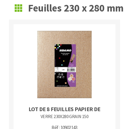
Feuilles 230 x 280 mm
Fraises scies
Ponceuses
Rubans
Tours à métaux
Fraise HSS
Tables
Forets métaux
LOT DE 8 FEUILLES PAPIER DE
VERRE 230X280 GRAIN 150
Réf : 10902143