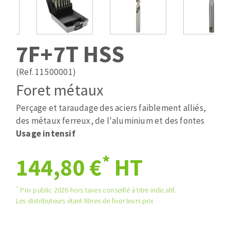
Mèches
Pose des joints
ABRASIFS APPLIQUÉS
Fraises carbure
Nettoyage
Fers et plaquettes
7F+7T HSS
Disques auto-agrippant
Lames de scie à ruban
Patins
(Ref. 11500001)
Bandes abrasives
Foret métaux
Disques fibre et papier
DISQUES ABRASIFS
Feuilles 230 x 280 mm
Perçage et taraudage des aciers faiblement alliés,
Cales à poncer et patins
des métaux ferreux, de l'aluminium et des fontes
Disques abrasifs agglomérés
Eponges abrasive
Usage intensif
Meules d'ébarbage
Plateaux supports
*
144,80 €
HT
TRAITEMENT DE SURFACE
*
Prix public 2026 hors taxes conseillé à titre indicatif.
Les distributeurs étant libres de fixer leurs prix
Disques à lamelles