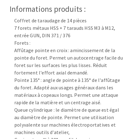
Disque intissé
Informations produits :
Disques fibre
Roues à lamelles
Coffret de taraudage de 14 pièces
NETTOYAGE
Meules sur tige
7 forets métaux HSS + 7 tarauds HSS M3 à M12,
Brosses
entrée GUN, DIN 371 / 376
Forets :
Aspirateurs
Meules de tourets
Affûtage pointe en croix : amincissement de la
Feutres à polir
pointe du foret. Permet un autocentrage facile du
Bandes sans fin
foret sur les surfaces les plus lisses. Réduit
Rouleaux d'atelier
fortement l'effort axial demandé.
MACHINES POUR LE TRAVAIL DU MÉTAL
Pointe 135° : angle de pointe à 135° de l'affûtage
du foret. Adapté aux usages généraux dans les
Tronçonneuses
matériaux à copeaux longs. Permet une attaque
rapide de la matière et un centrage aisé.
Scies à ruban
Queue cylindrique : le diamètre de queue est égal
Perceuses
au diamètre de pointe. Permet une utilisation
Perceuses magnétiques
polyvalente sur machines électroportatives et
OUTILS COUPANTS
Affuteurs de forets
machines outils d'atelier,
Tourets