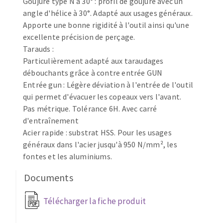
Goujure type N à 30° : profil de goujure avec un
Fraises scies
Ponceuses
angle d'hélice à 30°. Adapté aux usages généraux.
Apporte une bonne rigidité à l'outil ainsi qu'une
Rubans
Tours à métaux
excellente précision de perçage.
Fraise HSS
Tables
Tarauds :
Forets métaux
Particulièrement adapté aux taraudages
débouchants grâce à contre entrée GUN
Entrée gun : Légère déviation à l'entrée de l'outil
qui permet d'évacuer les copeaux vers l'avant.
Pas métrique. Tolérance 6H. Avec carré
d'entraînement
Acier rapide : substrat HSS. Pour les usages
généraux dans l'acier jusqu'à 950 N/mm², les
fontes et les aluminiums.
Documents
Télécharger la fiche produit