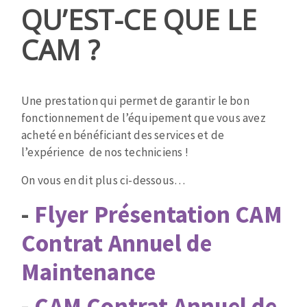
Mèches
Pose des joints
QU’EST-CE QUE LE
Type
Zone
ABRASIFS APPLIQUÉS
Fraises carbure
Nettoyage
de
de
CAM ?
Fers et plaquettes
paragraphe
texte
Disques auto-agrippant
Lames de scie à ruban
Patins
Bandes abrasives
Une prestation qui permet de garantir le bon
fonctionnement de l’équipement que vous avez
Disques fibre et papier
acheté en bénéficiant des services et de
DISQUES ABRASIFS
Feuilles 230 x 280 mm
l’expérience de nos techniciens !
Cales à poncer et patins
Disques abrasifs agglomérés
Plateaux supports
On vous en dit plus ci-dessous…
Meules d'ébarbage
Eponges abrasive
-
Flyer Présentation CAM
Contrat Annuel de
TRAITEMENT DE SURFACE
Maintenance
Disques à lamelles
-
CAM Contrat Annuel de