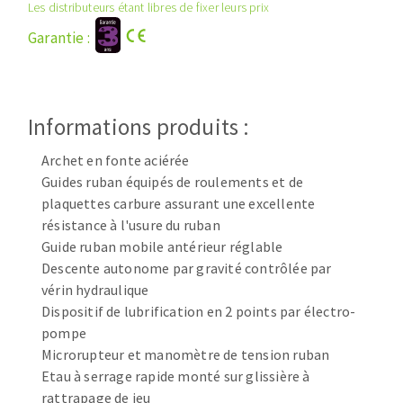
Disque intissé
Les distributeurs étant libres de fixer leurs prix
Disques fibre
Garantie :
Roues à lamelles
NETTOYAGE
Meules sur tige
Brosses
Informations produits :
Aspirateurs
Meules de tourets
Feutres à polir
Archet en fonte aciérée
Bandes sans fin
Guides ruban équipés de roulements et de
Rouleaux d'atelier
plaquettes carbure assurant une excellente
MACHINES POUR LE TRAVAIL DU MÉTAL
résistance à l'usure du ruban
Guide ruban mobile antérieur réglable
Descente autonome par gravité contrôlée par
Tronçonneuses
vérin hydraulique
Scies à ruban
Dispositif de lubrification en 2 points par électro-
Perceuses
pompe
Perceuses magnétiques
Microrupteur et manomètre de tension ruban
OUTILS COUPANTS
Affuteurs de forets
Etau à serrage rapide monté sur glissière à
rattrapage de jeu
Tourets