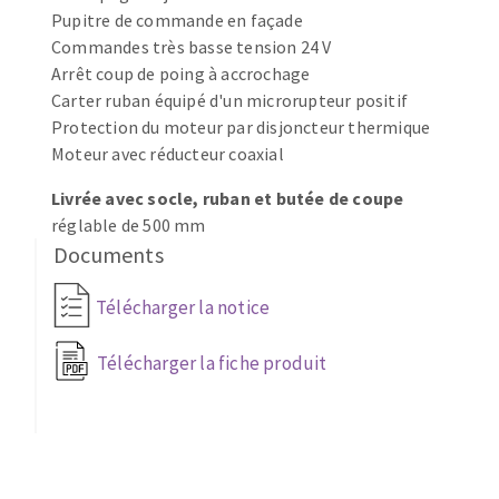
Pupitre de commande en façade
Fraises scies
Ponceuses
Commandes très basse tension 24 V
Rubans
Tours à métaux
Arrêt coup de poing à accrochage
Fraise HSS
Tables
Carter ruban équipé d'un microrupteur positif
Forets métaux
Protection du moteur par disjoncteur thermique
Moteur avec réducteur coaxial
Livrée avec socle, ruban et butée de coupe
réglable de 500 mm
Documents
Télécharger la notice
Télécharger la fiche produit