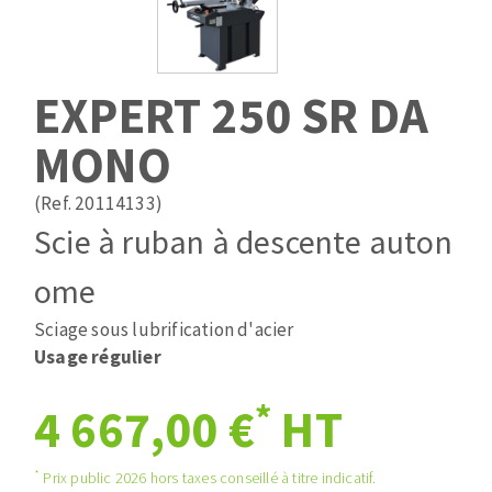
Mèches
Pose des joints
ABRASIFS APPLIQUÉS
Fraises carbure
Nettoyage
Fers et plaquettes
EXPERT 250 SR DA
Disques auto-agrippant
Lames de scie à ruban
Patins
MONO
Bandes abrasives
Disques fibre et papier
(Ref. 20114133)
DISQUES ABRASIFS
Feuilles 230 x 280 mm
Scie à ruban à descente auton
Cales à poncer et patins
Disques abrasifs agglomérés
ome
Eponges abrasive
Meules d'ébarbage
Plateaux supports
Sciage sous lubrification d'acier
Usage régulier
TRAITEMENT DE SURFACE
*
4 667,00 €
HT
Disques à lamelles
*
Prix public 2026 hors taxes conseillé à titre indicatif.