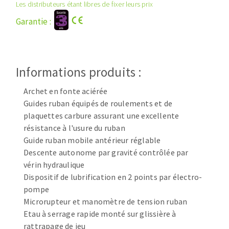
Disque intissé
Les distributeurs étant libres de fixer leurs prix
Disques fibre
Garantie :
Roues à lamelles
NETTOYAGE
Meules sur tige
Brosses
Informations produits :
Aspirateurs
Meules de tourets
Feutres à polir
Archet en fonte aciérée
Bandes sans fin
Guides ruban équipés de roulements et de
Rouleaux d'atelier
plaquettes carbure assurant une excellente
MACHINES POUR LE TRAVAIL DU MÉTAL
résistance à l'usure du ruban
Guide ruban mobile antérieur réglable
Descente autonome par gravité contrôlée par
Tronçonneuses
vérin hydraulique
Scies à ruban
Dispositif de lubrification en 2 points par électro-
Perceuses
pompe
Perceuses magnétiques
Microrupteur et manomètre de tension ruban
OUTILS COUPANTS
Affuteurs de forets
Etau à serrage rapide monté sur glissière à
rattrapage de jeu
Tourets