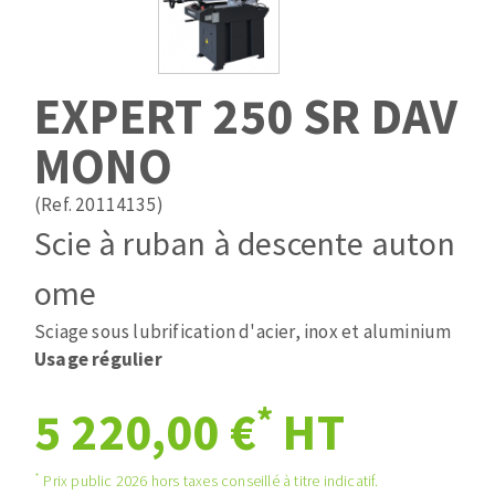
Mèches
Pose des joints
ABRASIFS APPLIQUÉS
Fraises carbure
Nettoyage
Fers et plaquettes
EXPERT 250 SR DAV
Disques auto-agrippant
Lames de scie à ruban
Patins
MONO
Bandes abrasives
Disques fibre et papier
(Ref. 20114135)
DISQUES ABRASIFS
Feuilles 230 x 280 mm
Scie à ruban à descente auton
Cales à poncer et patins
Disques abrasifs agglomérés
ome
Eponges abrasive
Meules d'ébarbage
Plateaux supports
Sciage sous lubrification d'acier, inox et aluminium
Usage régulier
TRAITEMENT DE SURFACE
*
5 220,00 €
HT
Disques à lamelles
*
Prix public 2026 hors taxes conseillé à titre indicatif.