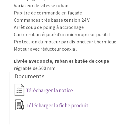
Variateur de vitesse ruban
Fraises scies
Ponceuses
Pupitre de commande en façade
Rubans
Tours à métaux
Commandes très basse tension 24 V
Fraise HSS
Tables
Arrêt coup de poing à accrochage
Forets métaux
Carter ruban équipé d'un microrupteur positif
Protection du moteur par disjoncteur thermique
Moteur avec réducteur coaxial
Livrée avec socle, ruban et butée de coupe
réglable de 500 mm
Documents
Télécharger la notice
Télécharger la fiche produit