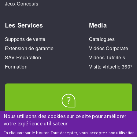
Jeux Concours
Les Services
Media
Supports de vente
Catalogues
Extension de garantie
Vidéos Corporate
SAV Réparation
Vidéos Tutoriels
Formation
Visite virtuelle 360°
AIDE & CONTACT
Nous utilisons des cookies sur ce site pour améliorer
Une question ? Un renseignement ?
votre expérience utilisateur
En cliquant sur le bouton Tout Accepter, vous acceptez son utilisation.