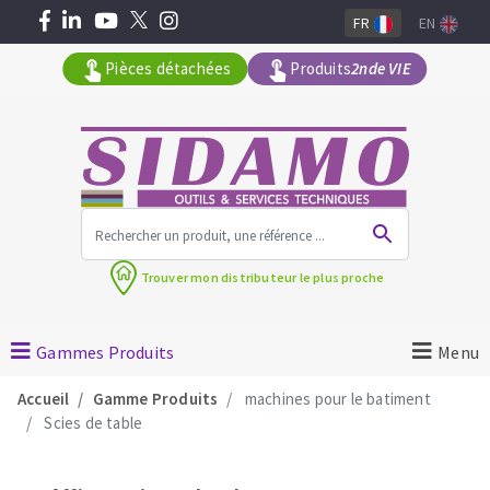
FR
EN
Pièces détachées
Produits
2nde VIE
Tous les produits par gamme
Trouver mon
distributeur le plus proche
MACHINES POUR LE BATIMENT
Meuleuses angulaires
Gammes Produits
Menu
Découpeuses
Accueil
Gamme Produits
machines pour le batiment
Surfaceuses à béton
Scies de table
Carotteuses
OUTILS DIAMANTÉS
Coupe carreaux manuels