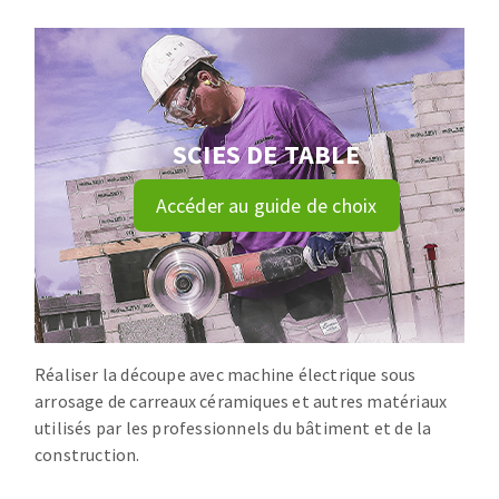
Disque intissé
Disques fibre
Roues à lamelles
NETTOYAGE
Meules sur tige
Brosses
SCIES DE TABLE
Aspirateurs
Meules de tourets
Feutres à polir
Accéder au guide de choix
Bandes sans fin
Rouleaux d'atelier
MACHINES POUR LE TRAVAIL DU MÉTAL
Tronçonneuses
Scies à ruban
Réaliser la découpe avec machine électrique sous
arrosage de carreaux céramiques et autres matériaux
Perceuses
utilisés par les professionnels du bâtiment et de la
Perceuses magnétiques
construction.
OUTILS COUPANTS
Affuteurs de forets
Tourets