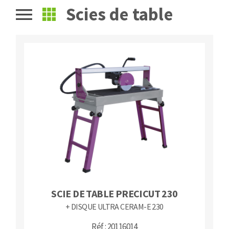
Scies de table
Fraises scies
Ponceuses
Rubans
Tours à métaux
Fraise HSS
Tables
Forets métaux
SCIE DE TABLE PRECICUT 230
+ DISQUE ULTRA CERAM-E 230
Réf : 20116014