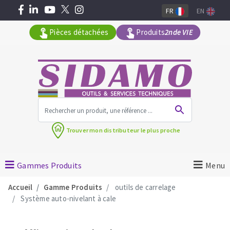
FR
EN
Pièces détachées
Produits
2nde VIE
Tous les produits par gamme
Trouver mon
distributeur le plus proche
MACHINES POUR LE BATIMENT
Meuleuses angulaires
Gammes Produits
Menu
Surfaceuses à béton
Accueil
Gamme Produits
outils de carrelage
Découpeuses
Système auto-nivelant à cale
Carotteuses
OUTILS DIAMANTÉS
Coupe carreaux manuels