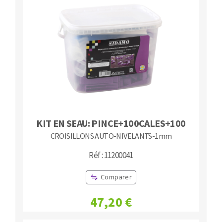
Fraises scies
Ponceuses
Rubans
Tours à métaux
Fraise HSS
Tables
Forets métaux
KIT EN SEAU: PINCE+100CALES+100
CROISILLONS AUTO-NIVELANTS-1mm
Réf : 11200041
Comparer
47,20 €