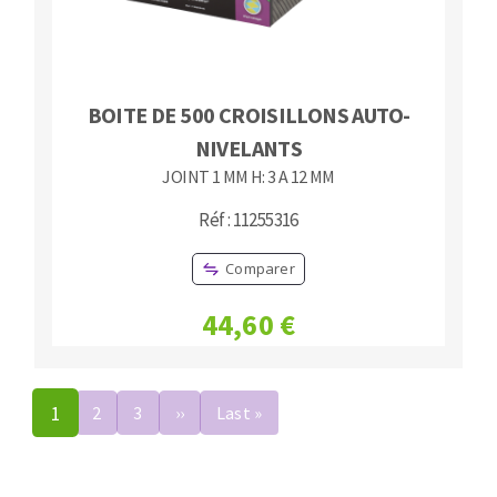
BOITE DE 500 CROISILLONS AUTO-
NIVELANTS
JOINT 1 MM H: 3 A 12 MM
Réf : 11255316
Comparer
44,60 €
Pagination
1
2
3
››
Page
Last »
Dernière
suivante
page