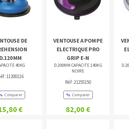
NTOUSE DE
VENTOUSE A POMPE
VE
TEMENT DE SURFACE
NETTOYAGE
REHENSION
ELECTRIQUE PRO
E
melles
Aspirateurs
D.120MM
GRIP E-N
é
APACITE 40KG
D.200MM CAPACITE 140KG
D.2
NOIRE
e
éf : 11200116
elles
Réf : 21255150
ige
Comparer
Comparer
ourets
15,80 €
82,00 €
ir
fin
telier