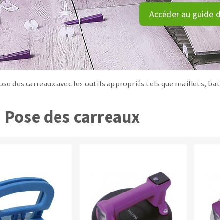
tées à profil
Système auto-nivelant à cale
Accéder au guide d
melles diamantés
Système auto-nivelant à vis
Pose des joints
Nettoyage
ose des carreaux avec les outils appropriés tels que maillets, ba
ABRASIFS APPLIQUÉS
Pose des carreaux