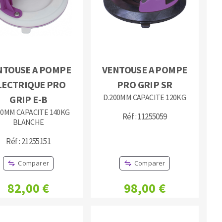
NTOUSE A POMPE
VENTOUSE A POMPE
MACHINES POUR LE TRAVAIL DU
LECTRIQUE PRO
PRO GRIP SR
MÉTAL
D.200MM CAPACITE 120KG
GRIP E-B
Tronçonneuses
00MM CAPACITE 140KG
Réf : 11255059
BLANCHE
Scies à ruban
Perceuses
Réf : 21255151
Perceuses magnétiques
Comparer
Comparer
Affuteurs de forets
Tourets
82,00 €
98,00 €
Ponceuses
Tours à métaux
Tables