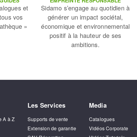
 GUIDES
EMPREINTE RESPONSABLE
alogues et
Sidamo s’engage au quotidien à
 tous vos
générer un impact sociétal,
iathèque »
économique et environnemental
positif à la hauteur de ses
ambitions.
Les Services
Media
e A à Z
Supports de vente
Catalogues
o
Extension de garantie
Vidéos Corporate