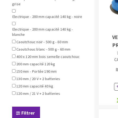
grise
Plateaux supports
Electrique - 200 mm capacité 140 kg - noire
Electrique - 200 mm capacité 140 kg -
blanche
VE
DISQUES ABRASIFS
TRAI
Caoutchouc noir - 500 g - 60 mm
P
Caoutchouc blanc - 500 g - 60 mm
Disques abrasifs agglomérés
Disques à la
400 x 120 mm bois semelle caoutchouc
Meules d'ébarbage
Disque intiss
C
200 mm capacité 120 kg
Disques fibr
R
150 mm - Portée 190 mm
Roues à lam
130 mm / 20 V + 2 batteries
Meules sur t
120 mm capacité 40 kg
Brosses
120 mm / 21 V + 2 batteries
Meules de t
Feutres à pol
Bandes sans 
Filtrer
Rouleaux d'a