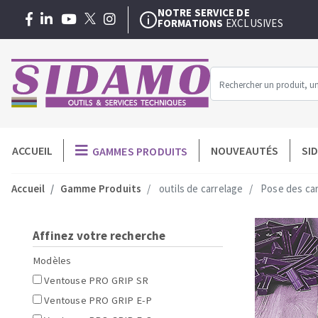
NOTRE SERVICE DE
FORMATIONS
EXCLUSIVES
SAV/RÉPARATION
DANS UN DELAI DE 48H
EXTENSION DE GARANTIE
3 + 1 AN
GRATUITE
NOTRE SERVICE DE
FORMATIONS
EXCLUSIVES
SAV/RÉPARATION
DANS UN DELAI DE 48H
Menu
ACCUEIL
NOUVEAUTÉS
SI
GAMMES PRODUITS
MACHINES POUR LE BATIMENT
O
-
Meuleuses angulaires
Disques dia
Accueil
Gamme Produits
outils de carrelage
Pose des ca
Professionnel
Découpeuses
Assiettes à 
Surfaceuses à béton
Plateaux à 
Affinez votre recherche
Carotteuses
Couronnes 
Modèles
Coupe carreaux manuels
Trépans dia
Ventouse PRO GRIP SR
Malaxeur
Meules diama
Ventouse PRO GRIP E-P
Scies de carrelage
Pad diamant