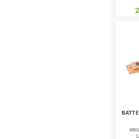
2
BATTE
400
C