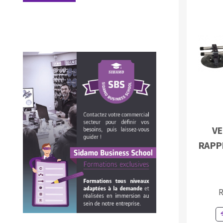
Fraises scies
Rubans
Fraise HSS
VE
Forets métaux
RAPP
R