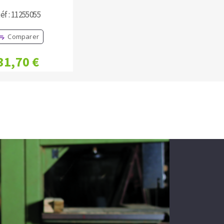
éf : 11255055
Comparer
31,70 €