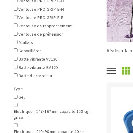
Ventouse PRO GRIP E-O
Scies de table
Roues diaman
Ventouse PRO GRIP E-N
Système grands formats
Disques à la
Ventouse PRO GRIP E-B
Table de travail
Ventouse de rapprochement
Ventouse de préhension
Maillets
Réaliser la p
Genouillères
Batte vibrante VV130
Batte vibrante BV120
Batte de carreleur
Disques auto-agrippant
Patins
Type
Bandes abrasives
Gel
Disques fibre et papier
Electrique - 247x167 mm capacité 150 kg -
Feuilles 230 x 280 mm
grise
Cales à poncer et patins
Eponges abrasive
Electrique - 240x90 mm capacité 40 kg -