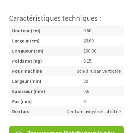
Fraises scies
Ponceuses
Rubans
Tours à métaux
Caractéristiques techniques :
Fraise HSS
Tables
Hauteur (cm)
0.60
Forets métaux
Largeur (cm)
20.00
Longueur (cm)
100.00
Poids net (Kg)
0.15
Pour machine
scie à ruban verticale
Largeur (mm)
20
Epaisseur (mm)
0,6
Pas (mm)
8
Denture
Denture avoyée et affûtée
Trouver mon Distributeur le plus