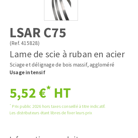
Mèches
Pose des joints
ABRASIFS APPLIQUÉS
Fraises carbure
Nettoyage
Fers et plaquettes
LSAR C75
Disques auto-agrippant
Lames de scie à ruban
Patins
(Ref. 415828)
Bandes abrasives
Lame de scie à ruban en acier
Disques fibre et papier
DISQUES ABRASIFS
Feuilles 230 x 280 mm
Sciage et délignage de bois massif, aggloméré
Cales à poncer et patins
Usage intensif
Disques abrasifs agglomérés
Plateaux supports
*
5,52 €
HT
Meules d'ébarbage
Eponges abrasive
*
Prix public 2026 hors taxes conseillé à titre indicatif.
TRAITEMENT DE SURFACE
Les distributeurs étant libres de fixer leurs prix
Disques à lamelles