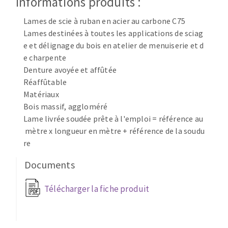
Informations produits :
Disque intissé
Disques fibre
Lames de scie à ruban en acier au carbone C75
Roues à lamelles
Lames destinées à toutes les applications de sciag
NETTOYAGE
Meules sur tige
e et délignage du bois en atelier de menuiserie et d
e charpente
Brosses
Denture avoyée et affûtée
Aspirateurs
Meules de tourets
Réaffûtable
Feutres à polir
Matériaux
Bandes sans fin
Bois massif, aggloméré
Rouleaux d'atelier
Lame livrée soudée prête à l'emploi = référence au
MACHINES POUR LE TRAVAIL DU MÉTAL
mètre x longueur en mètre + référence de la soudu
re
Tronçonneuses
Documents
Scies à ruban
Perceuses
Télécharger la fiche produit
Perceuses magnétiques
OUTILS COUPANTS
Affuteurs de forets
Tourets